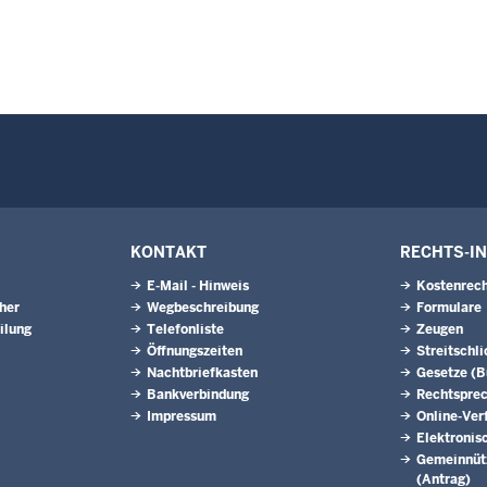
KONTAKT
RECHTS-I
E-Mail - Hinweis
Kostenrech
eher
Wegbeschreibung
Formulare
ilung
Telefonliste
Zeugen
Öffnungszeiten
Streitschl
Nachtbriefkasten
Gesetze (
Bankverbindung
Rechtspre
Impressum
Online-Ver
Elektronis
Gemeinnütz
(Antrag)