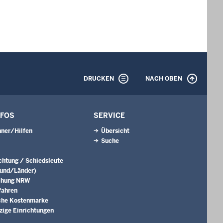
DRUCKEN
NACH OBEN
NFOS
SERVICE
ner/Hilfen
Übersicht
Suche
ichtung / Schiedsleute
Bund/Länder)
chung NRW
fahren
che Kostenmarke
ige Einrichtungen