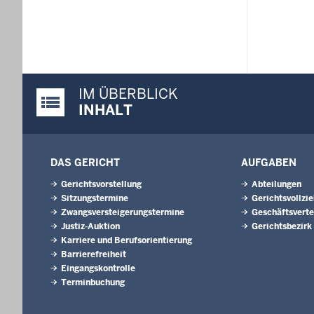
IM ÜBERBLICK
Justiz-Portal im Überblick:
INHALT
DAS GERICHT
AUFGABEN
Gerichtsvorstellung
Abteilungen
Sitzungstermine
Gerichtsvollzi
Zwangsversteigerungs­termine
Geschäftsverte
Justiz-Auktion
Gerichtsbezirk
Karriere und Berufsorientierung
Barrierefreiheit
Eingangskontrolle
Terminbuchung