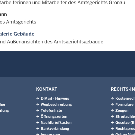
itarbeiterinnen und Mitarbeiter des Amtsgerichts Gronau
ann
des Amtsgerichts
alerie Gebäude
und Außenansichten des Amtsgerichtsgebäude
KONTAKT
RECHTS-I
E-Mail - Hinweis
Kostenrech
eher
Wegbeschreibung
Formulare
ilung
Telefonliste
Zeugen
Öffnungszeiten
Streitschl
Nachtbriefkasten
Gesetze (
Bankverbindung
Rechtspre
Impressum
Online-Ver