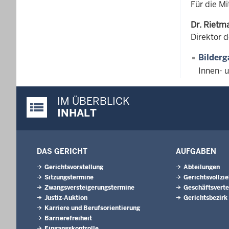
Für die M
Dr. Rietm
Direktor 
Bilderg
Innen- 
IM ÜBERBLICK
Justiz-Portal im Überblick:
INHALT
DAS GERICHT
AUFGABEN
Gerichtsvorstellung
Abteilungen
Sitzungstermine
Gerichtsvollzi
Zwangsversteigerungs­termine
Geschäftsverte
Justiz-Auktion
Gerichtsbezirk
Karriere und Berufsorientierung
Barrierefreiheit
Eingangskontrolle