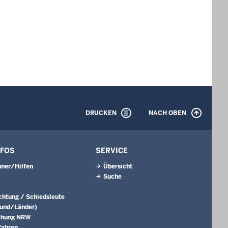
DRUCKEN
NACH OBEN
NFOS
SERVICE
ner/Hilfen
Übersicht
Suche
ichtung / Schiedsleute
Bund/Länder)
chung NRW
fahren