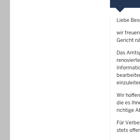
Liebe Bes
wir freue
Gericht nä
Das Amtsg
renoviert
Informati
bearbeiten
einzuleite
Wir hoffen
die es Ihn
richtige A
Für Verbe
stets offe