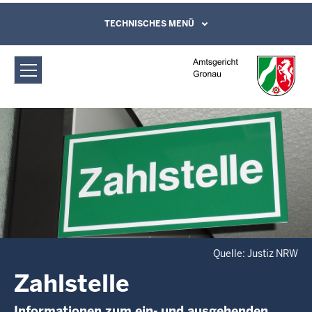
Direkt zum Inhalt
Amtsgericht Gronau: Zahlstelle
TECHNISCHES MENÜ
Leichte Sprache, Gebärdensprachenvideo
und Kontaktformular
Quelle: Justiz NRW
Zahlstelle
Informationen zum ein- und ausgehenden